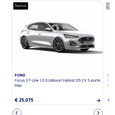
Nuova
Nuo
FORD
FO
Focus ST-Line 1.0 EcoBoost Hybrid 125 CV 5 porte
Focu
Man
Man
€ 25.075
€ 2