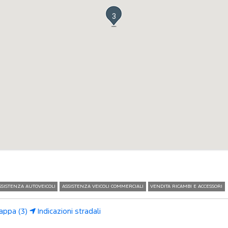
3
SSISTENZA AUTOVEICOLI
ASSISTENZA VEICOLI COMMERCIALI
VENDITA RICAMBI E ACCESSORI
appa (3)
Indicazioni stradali