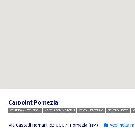
Carpoint Pomezia
VENDITA AUTOVEICOLI
VEICOLI COMMERCIALI
VEICOLI ELETTRICI
CENTRO USATO
A
Via Castelli Romani, 63
00071 Pomezia (RM)
Vedi nella m