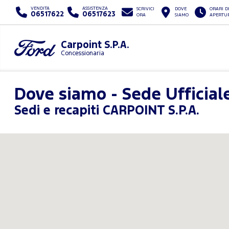
VENDITA
ASSISTENZA
SCRIVICI
DOVE
ORARI D
06517622
06517623
ORA
SIAMO
APERTU
Carpoint S.P.A.
Concessionaria
Dove siamo - Sede Ufficial
Sedi e recapiti CARPOINT S.P.A.