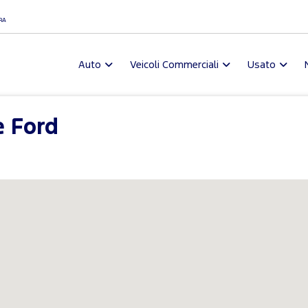
I
RA
Auto
Veicoli Commerciali
Usato
e Ford