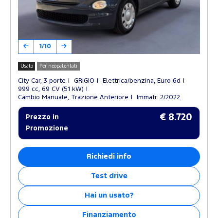
1/10
Usato
Per neopatentati
City Car, 3 porte
GRIGIO
Elettrica/benzina, Euro 6d
999 cc, 69 CV (51 kW)
Cambio Manuale, Trazione Anteriore
Immatr. 2/2022
€ 8.720
Prezzo in
Promozione
Richiedi info
Test drive
Hai un usato?
Finanziamento