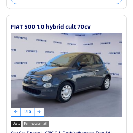
FIAT 500 1.0 hybrid cult 70cv
1/10
Usato
Per neopatentati
City Car, 3 porte
GRIGIO
Elettrica/benzina, Euro 6d