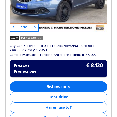
1/10
Usato
Per neopatentati
City Car, 5 porte
BLU
Elettrica/benzina, Euro 6d
999 cc, 69 CV (51 kW)
Cambio Manuale, Trazione Anteriore
Immatr. 3/2022
€ 8.120
Prezzo in
Promozione
Richiedi info
Test drive
Hai un usato?