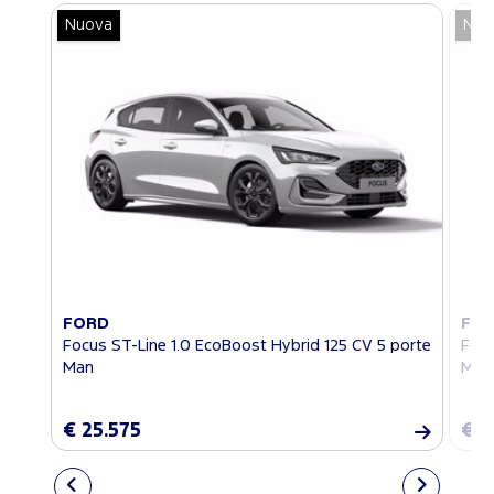
Nuova
Nuo
FORD
FO
Focus ST-Line 1.0 EcoBoost Hybrid 125 CV 5 porte
Focu
Man
Man
€ 25.575
€ 2