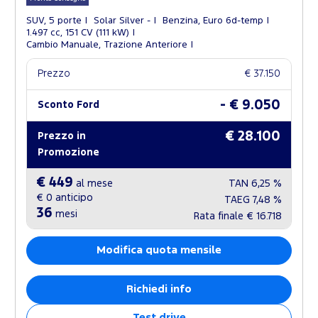
SUV, 5 porte
Solar Silver -
Benzina, Euro 6d-temp
1.497 cc, 151 CV (111 kW)
Cambio Manuale, Trazione Anteriore
Prezzo
€ 37.150
- € 9.050
Sconto Ford
€ 28.100
Prezzo in
Promozione
€ 449
al mese
TAN
6,25 %
€ 0
anticipo
TAEG
7,48 %
36
mesi
Rata finale
€ 16.718
Modifica quota mensile
Richiedi info
Test drive