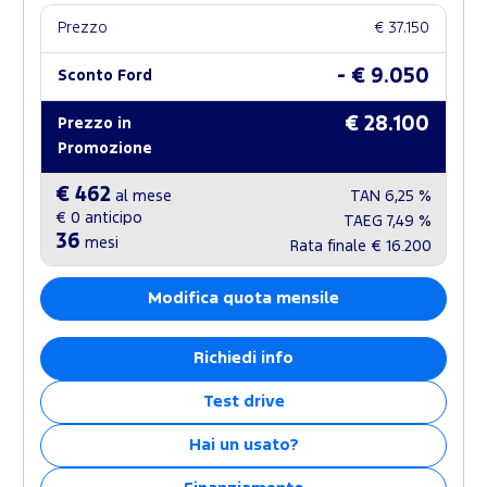
Prezzo
€ 37.150
- € 9.050
Sconto Ford
€ 28.100
Prezzo in
Promozione
€ 462
al mese
TAN
6,25 %
€ 0
anticipo
TAEG
7,49 %
36
mesi
Rata finale
€ 16.200
Modifica quota mensile
Richiedi info
Test drive
Hai un usato?