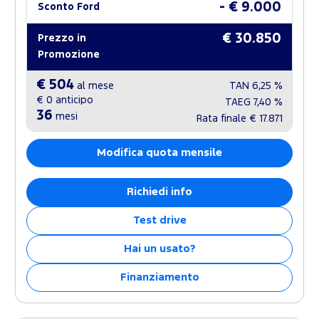
- € 9.000
Sconto Ford
€ 30.850
Prezzo in
Promozione
€ 504
al mese
TAN
6,25 %
€ 0
anticipo
TAEG
7,40 %
36
mesi
Rata finale
€ 17.871
Modifica quota mensile
Richiedi info
Test drive
Hai un usato?
Finanziamento