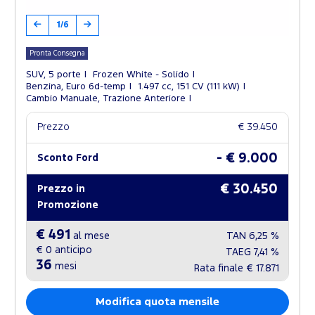
1/6
Pronta Consegna
SUV, 5 porte
Frozen White - Solido
Benzina, Euro 6d-temp
1.497 cc, 151 CV (111 kW)
Cambio Manuale, Trazione Anteriore
Prezzo
€ 39.450
- € 9.000
Sconto Ford
€ 30.450
Prezzo in
Promozione
€ 491
al mese
TAN
6,25 %
€ 0
anticipo
TAEG
7,41 %
36
mesi
Rata finale
€ 17.871
Modifica quota mensile