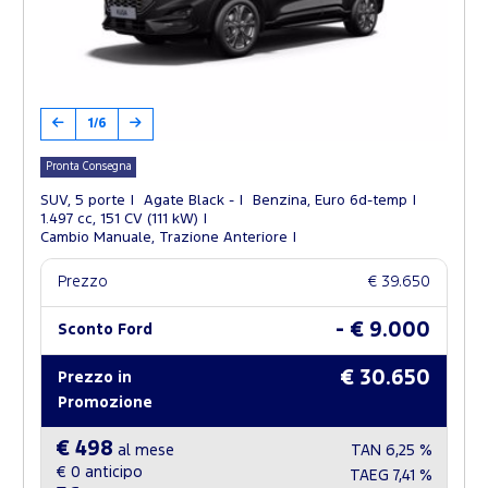
1/6
Pronta Consegna
SUV, 5 porte
Agate Black -
Benzina, Euro 6d-temp
1.497 cc, 151 CV (111 kW)
Cambio Manuale, Trazione Anteriore
Prezzo
€ 39.650
- € 9.000
Sconto Ford
€ 30.650
Prezzo in
Promozione
€ 498
al mese
TAN
6,25 %
€ 0
anticipo
TAEG
7,41 %