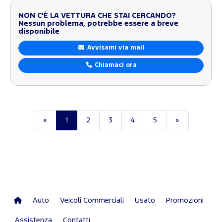
NON C'È LA VETTURA CHE STAI CERCANDO?
Nessun problema, potrebbe essere a breve
disponibile
Avvisami via mail
Chiamaci ora
«
1
2
3
4
5
»
Auto
Veicoli Commerciali
Usato
Promozioni
Assistenza
Contatti