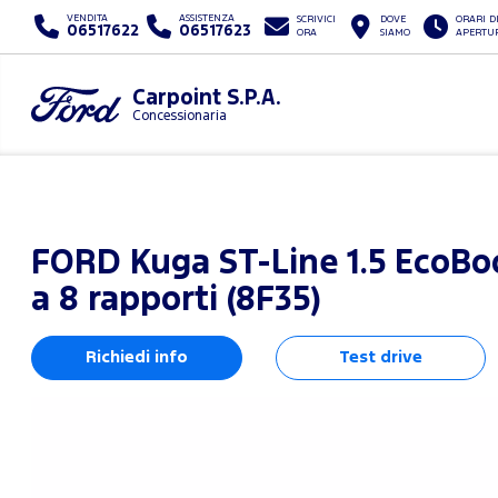
VENDITA
ASSISTENZA
SCRIVICI
DOVE
ORARI D
06517622
06517623
ORA
SIAMO
APERTU
Carpoint S.P.A.
Concessionaria
FORD
Kuga ST-Line 1.5 EcoBo
a 8 rapporti (8F35)
Richiedi info
Test drive