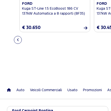
FORD
FORD
Kuga ST-Line 1.5 EcoBoost 186 CV
Kuga ST-
137kW Automatica a 8 rapporti (8F35)
137kW Au
€ 30.650
€ 30.4
Auto
Veicoli Commerciali
Usato
Promozioni
As
Ford Carpoint Pontina