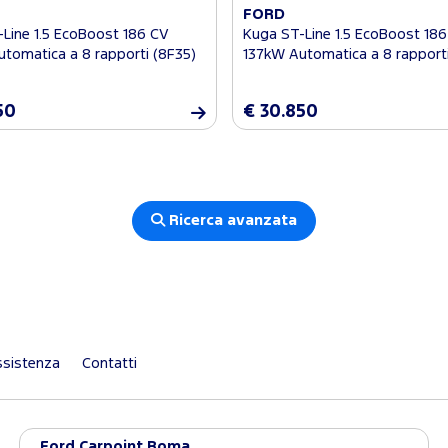
FORD
Line 1.5 EcoBoost 186 CV
Kuga ST-Line 1.5 EcoBoost 18
tomatica a 8 rapporti (8F35)
137kW Automatica a 8 rapporti
50
€ 30.850
Ricerca avanzata
sistenza
Contatti
Ford Carpoint Roma