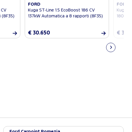
FORD
FORD
6 CV
Kuga ST-Line 1.5 EcoBoost 186 CV
Kuga ST
 (8F35)
137kW Automatica a 8 rapporti (8F35)
180CV 
€ 30.650
€ 32.
Ford Carpoint Pomezia