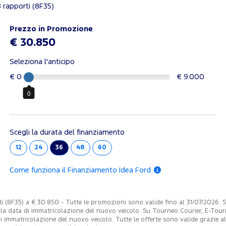
 rapporti (8F35)
Prezzo in Promozione
€ 30.850
Seleziona l'anticipo
€ 0
€ 9.000
0
Scegli la durata del finanziamento
12
24
36
48
60
Come funziona il Finanziamento Idea Ford
8F35) a € 30.850 - Tutte le promozioni sono valide fino al 31/07/2026. Su 
a data di immatricolazione del nuovo veicolo. Su Tourneo Courier, E-Tourne
immatricolazione del nuovo veicolo. Tutte le offerte sono valide grazie al c