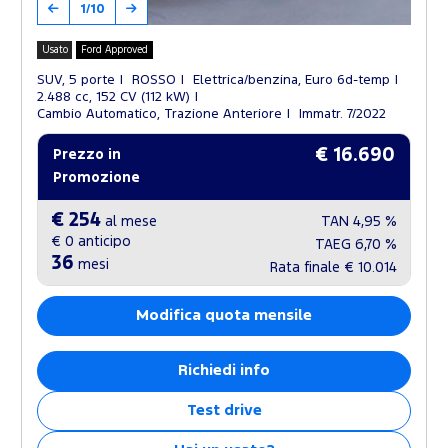
1/10
Usato
Ford Approved
SUV, 5 porte
ROSSO
Elettrica/benzina, Euro 6d-temp
2.488 cc, 152 CV (112 kW)
Cambio Automatico, Trazione Anteriore
Immatr. 7/2022
€ 16.690
Prezzo in
Promozione
€ 254
al mese
TAN
4,95 %
€ 0
anticipo
TAEG
6,70 %
36
mesi
Rata finale
€ 10.014
Modifica quota mensile
Richiedi info
Test drive