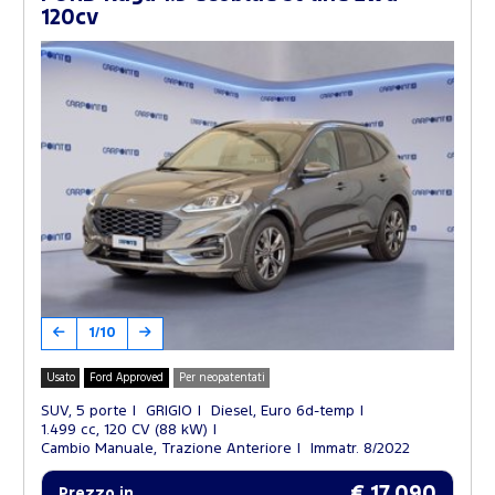
120cv
1/10
Usato
Ford Approved
Per neopatentati
SUV, 5 porte
GRIGIO
Diesel, Euro 6d-temp
1.499 cc, 120 CV (88 kW)
Cambio Manuale, Trazione Anteriore
Immatr. 8/2022
€ 17.090
Prezzo in