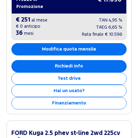
Promozione
€ 251
al mese
TAN
4,95 %
€ 0
anticipo
TAEG
6,65 %
36
mesi
Rata finale
€ 10.596
Modifica quota mensile
Richiedi info
Test drive
Hai un usato?
Finanziamento
FORD Kuga 2.5 phev st-line 2wd 225cv