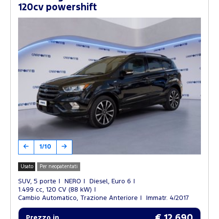
120cv powershift
1/10
Usato
Per neopatentati
SUV, 5 porte
NERO
Diesel, Euro 6
1.499 cc, 120 CV (88 kW)
Cambio Automatico, Trazione Anteriore
Immatr. 4/2017
€ 12.690
Prezzo in