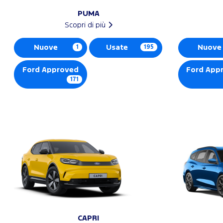
PUMA
Scopri di più
Nuove
1
Usate
195
Nuove
Ford Approved
Ford App
171
CAPRI