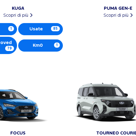
KUGA
PUMA GEN-E
Scopri di più
Scopri di più
1
Usate
85
roved
Km0
1
79
FOCUS
TOURNEO COURI