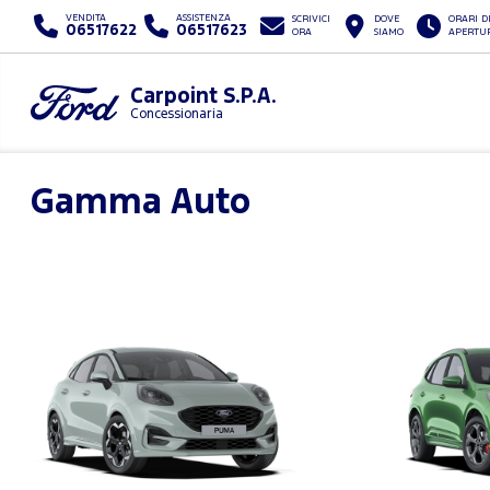
VENDITA
ASSISTENZA
SCRIVICI
DOVE
ORARI D
06517622
06517623
ORA
SIAMO
APERTU
Carpoint S.P.A.
Concessionaria
Gamma Auto