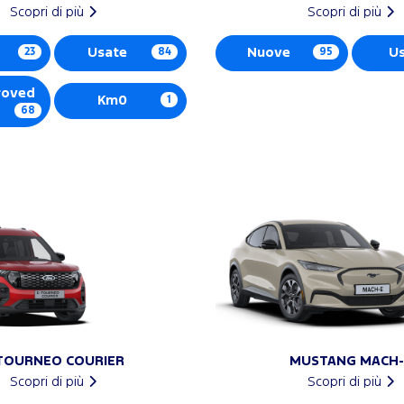
Scopri di più
Scopri di più
23
Usate
84
Nuove
95
U
roved
Km0
1
68
TOURNEO COURIER
MUSTANG MACH-
Scopri di più
Scopri di più