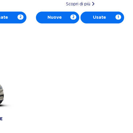
Scopri di più
sate
2
Nuove
2
Usate
1
E