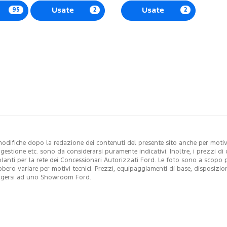
95
Usate
2
Usate
2
modifiche dopo la redazione dei contenuti del presente sito anche per motivi 
i gestione etc. sono da considerarsi puramente indicativi. Inoltre, i prezzi 
colanti per la rete dei Concessionari Autorizzati Ford. Le foto sono a scopo
ebbero variare per motivi tecnici. Prezzi, equipaggiamenti di base, disposizio
ivolgersi ad uno Showroom Ford.